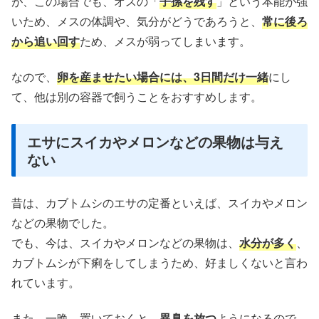
が、この場合でも、オスの「
子孫を残す
」という本能が強
いため、メスの体調や、気分がどうであろうと、
常に後ろ
から追い回す
ため、メスが弱ってしまいます。
なので、
卵を産ませたい場合には、3日間だけ一緒
にし
て、他は別の容器で飼うことをおすすめします。
エサにスイカやメロンなどの果物は与え
ない
昔は、カブトムシのエサの定番といえば、スイカやメロン
などの果物でした。
でも、今は、スイカやメロンなどの果物は、
水分が多
く
、
カブトムシが下痢をしてしまうため、好ましくないと言わ
れています。
また、一晩、置いておくと、
異臭を放つ
ようになるので、